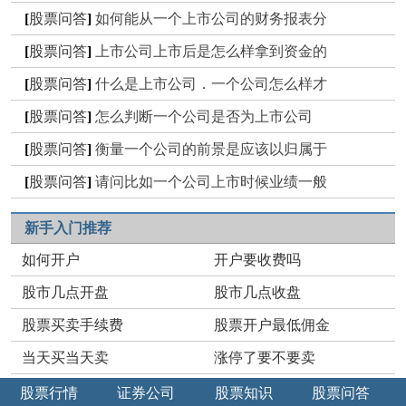
[
股票问答
]
如何能从一个上市公司的财务报表分
[
股票问答
]
上市公司上市后是怎么样拿到资金的
[
股票问答
]
什么是上市公司．一个公司怎么样才
[
股票问答
]
怎么判断一个公司是否为上市公司
[
股票问答
]
衡量一个公司的前景是应该以归属于
[
股票问答
]
请问比如一个公司上市时候业绩一般
新手入门推荐
如何开户
开户要收费吗
股市几点开盘
股市几点收盘
股票买卖手续费
股票开户最低佣金
当天买当天卖
涨停了要不要卖
股票行情
证券公司
股票知识
股票问答