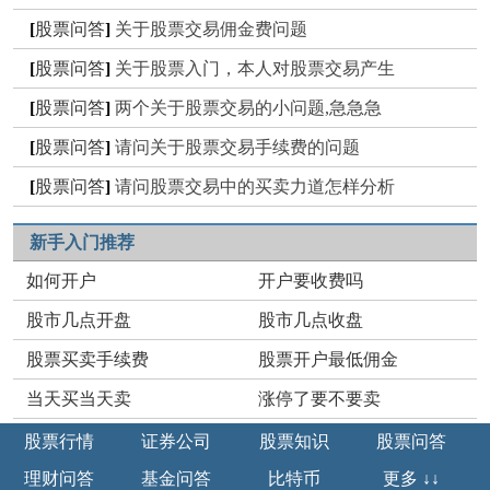
[
股票问答
]
关于股票交易佣金费问题
[
股票问答
]
关于股票入门，本人对股票交易产生
[
股票问答
]
两个关于股票交易的小问题,急急急
[
股票问答
]
请问关于股票交易手续费的问题
[
股票问答
]
请问股票交易中的买卖力道怎样分析
新手入门推荐
如何开户
开户要收费吗
股市几点开盘
股市几点收盘
股票买卖手续费
股票开户最低佣金
当天买当天卖
涨停了要不要卖
股票行情
证券公司
股票知识
股票问答
理财问答
基金问答
比特币
更多 ↓↓