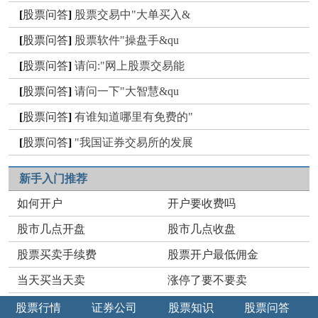
[
股票问答
]
股票交易中"大单买入&
[
股票问答
]
股票软件"操盘手&qu
[
股票问答
]
请问:"网上股票交易能
[
股票问答
]
请问一下"大智慧&qu
[
股票问答
]
有谁知道哪里有免费的"
[
股票问答
]
"我国证券交易所的发展
新手入门推荐
如何开户
开户要收费吗
股市几点开盘
股市几点收盘
股票买卖手续费
股票开户最低佣金
当天买当天卖
涨停了要不要卖
股票行情
证券公司
股票知识
股票问答