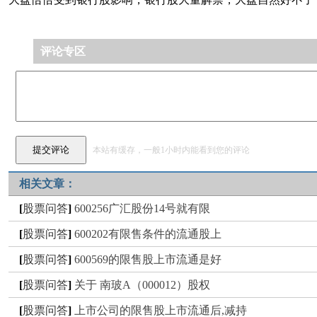
评论专区
本站有缓存，一般1小时内能看到您的评论
相关文章：
[
股票问答
]
600256广汇股份14号就有限
[
股票问答
]
600202有限售条件的流通股上
[
股票问答
]
600569的限售股上市流通是好
[
股票问答
]
关于 南玻A（000012）股权
[
股票问答
]
上市公司的限售股上市流通后,减持