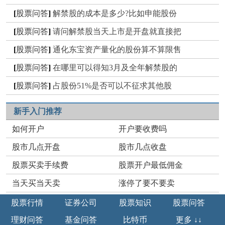
[
股票问答
]
解禁股的成本是多少?比如申能股份
[
股票问答
]
请问解禁股当天上市是开盘就直接把
[
股票问答
]
通化东宝资产量化的股份算不算限售
[
股票问答
]
在哪里可以得知3月及全年解禁股的
[
股票问答
]
占股份51%是否可以不征求其他股
新手入门推荐
如何开户
开户要收费吗
股市几点开盘
股市几点收盘
股票买卖手续费
股票开户最低佣金
当天买当天卖
涨停了要不要卖
股票行情
证券公司
股票知识
股票问答
理财问答
基金问答
比特币
更多 ↓↓