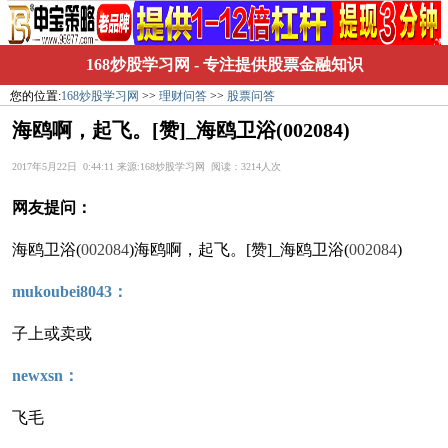
168炒股学习网
- 专注提供股票金融知识
您的位置:
168炒股学习网
>>
理财问答
>>
股票问答
海鸥啊，起飞。[赞]_海鸥卫浴(002084)
2017年5月22日 0:44:11 来源:168炒股学习网 阅读：3214人次
网友提问：
海鸥卫浴(
002084
)海鸥啊，起飞。[赞]_海鸥卫浴(
002084
)
mukoubei8043：
子上或卖或
newxsn：
飞毛