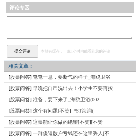
评论专区
本站有缓存，一般1小时内能看到您的评论
相关文章：
[
股票问答
]
奄奄一息，要断气的样子_海鸥卫浴
[
股票问答
]
早晚把自己洗出去！小学生不要再按
[
股票问答
]
准备，要下来了_海鸥卫浴(002
[
股票问答
]
这个有问题[不赞]_*ST海润(
[
股票问答
]
这票能让你做的绝望[不赞][不赞
[
股票问答
]
一群傻逼散户亏钱还在这里丢人[不