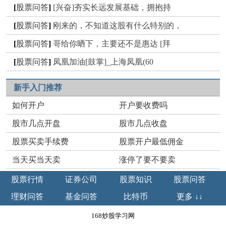
[
股票问答
]
[兴奋]夯实长远发展基础，拥抱持
[
股票问答
]
刚来的，不知道这股有什么特别的，
[
股票问答
]
哥给你晒下，主要还不是惠达 [拜
[
股票问答
]
凤凰加油[鼓掌]_上海凤凰(60
新手入门推荐
如何开户
开户要收费吗
股市几点开盘
股市几点收盘
股票买卖手续费
股票开户最低佣金
当天买当天卖
涨停了要不要卖
股票行情
证券公司
股票知识
股票问答
理财问答
基金问答
比特币
更多 ↓↓
168炒股学习网