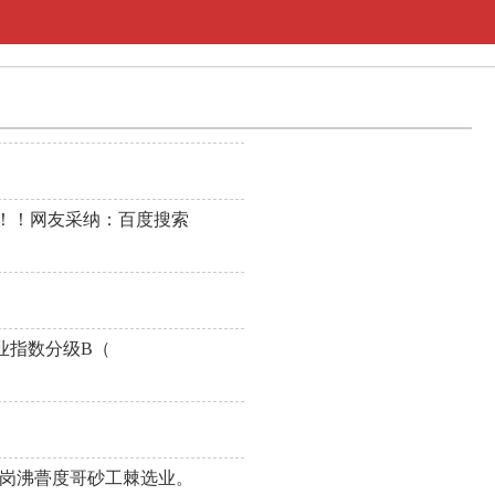
！！网友采纳：百度搜索
业指数分级B（
胆岗沸瞢度哥砂工棘选业。