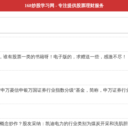
168炒股学习网
- 专注提供股票理财服务
，谁有股票一类的书籍呀！电子版的，求赠送一些，感激不尽！
是“申万菱信申银万国证券行业指数分级”基金，简称，申万证券行
材概念炒作？股友采纳：凯迪电力的行业类别为煤炭开采和洗肌