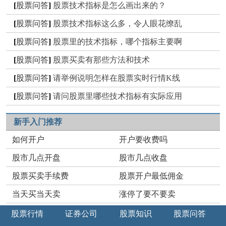
[
股票问答
]
股票技术指标是怎么画出来的？
[
股票问答
]
股票技术指标这么多，令人眼花缭乱
[
股票问答
]
股票里的技术指标，哪个指标主要啊
[
股票问答
]
股票买卖有那些方法和技术
[
股票问答
]
请举例说明怎样在股票实时行情K线
[
股票问答
]
请问股票里哪些技术指标有实际应用
新手入门推荐
如何开户
开户要收费吗
股市几点开盘
股市几点收盘
股票买卖手续费
股票开户最低佣金
当天买当天卖
涨停了要不要卖
股票行情
证券公司
股票知识
股票问答