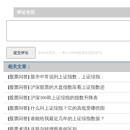
评论专区
本站有缓存，一般1小时内能看到您的评论
相关文章：
[
股票问答
]
股市中常说到上证指数，上证综指，
[
股票问答
]
沪深股票的大盘指数应看上证指数还
[
股票问答
]
沪深300和上证综指的指数升降表
[
股票问答
]
什么叫上证综指？它的高低受哪些因
[
股票问答
]
谁能给我最近几年的上证综指数据？
[
股票术语
]
送股与转增股有何区别