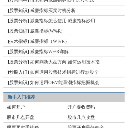
[
股票问答
]
请老师用威廉指标做个选股公式
[
股票知识
]
威廉指标买卖时机分析
[
股票分析
]
威廉指标怎么使用 威廉指标妙用
[
股票知识
]
威廉指标(W%R)
[
技术指标
]
威廉指标（W％R）
[
股票知识
]
威廉指标W%R详解
[
股票分析
]
如何判断大盘方向 如何运用技术指
[
炒股入门
]
如何运用股票技术指标进行炒股？
[
股票知识
]
如何运用OBV能量潮指标把握机会
新手入门推荐
如何开户
开户要收费吗
股市几点开盘
股市几点收盘
股票买卖手续费
股票开户最低佣金