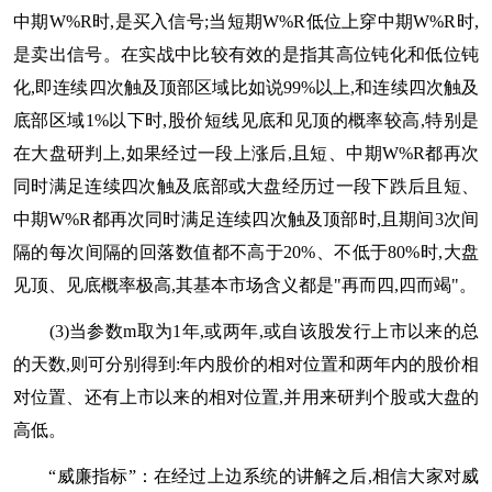
中期W%R时,是买入信号;当短期W%R低位上穿中期W%R时,
是卖出信号。在实战中比较有效的是指其高位钝化和低位钝
化,即连续四次触及顶部区域比如说99%以上,和连续四次触及
底部区域1%以下时,股价短线见底和见顶的概率较高,特别是
在大盘研判上,如果经过一段上涨后,且短、中期W%R都再次
同时满足连续四次触及底部或大盘经历过一段下跌后且短、
中期W%R都再次同时满足连续四次触及顶部时,且期间3次间
隔的每次间隔的回落数值都不高于20%、不低于80%时,大盘
见顶、见底概率极高,其基本市场含义都是"再而四,四而竭"。
(3)当参数m取为1年,或两年,或自该股发行上市以来的总
的天数,则可分别得到:年内股价的相对位置和两年内的股价相
对位置、还有上市以来的相对位置,并用来研判个股或大盘的
高低。
“威廉指标”：在经过上边系统的讲解之后,相信大家对威