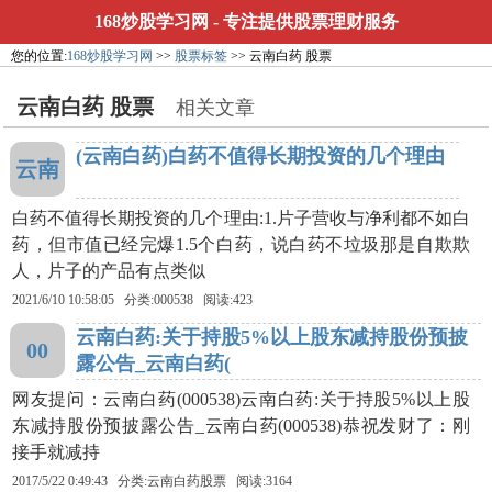
168炒股学习网
- 专注提供股票理财服务
您的位置:
168炒股学习网
>>
股票标签
>> 云南白药 股票
云南白药 股票
相关文章
(云南白药)白药不值得长期投资的几个理由
云南
白药不值得长期投资的几个理由:1.片子营收与净利都不如白
药，但市值已经完爆1.5个白药，说白药不垃圾那是自欺欺
人，片子的产品有点类似
2021/6/10 10:58:05 分类:000538 阅读:423
云南白药:关于持股5%以上股东减持股份预披
00
露公告_云南白药(
网友提问：云南白药(000538)云南白药:关于持股5%以上股
东减持股份预披露公告_云南白药(000538)恭祝发财了：刚
接手就减持
2017/5/22 0:49:43 分类:
云南白药股票
阅读:3164