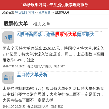
168炒股学习网
- 专注提供股票理财服务
您的位置:
168炒股学习网
>>
股票标签
>> 股票特大单
股票特大单
相关文章
A股冲高回落，这些
股票特大单
抛压最大
A股
两市全天特大单净流出25.61亿元，陕国投Ａ特大单净流入
2.14亿元，特大单净流入资金居首。周二，上证指数冲高回
落收涨0.4%，创业
2019/7/31 10:39:24 分类:理财入门知识 阅读:517
盘口特大单分析
盘口
宋磊炒股制胜25招（八）盘口特大单分析盘口特大单分析盘
口中我们要学会逆向思维，大卖单挂在上面不一定是压力，
大买点挂在下面不一定是支撑
2014/10/7 20:58:59 分类:
股票特大单
阅读:4826