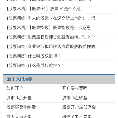
[
股票术语
]
【股票t+1】股票t+1是什么意
[
股票问答
]
个人的股票（在深交所上市的），想
[
股票术语
]
【股票指数】股票指数是什么意思
[
股票问答
]
股票股权质押贷款融资如何办理？个
[
股票问答
]
商业银行拟用限售流通股股权质押的
[
股票问答
]
什么叫股权质押？
[
股票问答
]
什么是股权质押？
新手入门推荐
如何开户
开户要收费吗
股市几点开盘
股市几点收盘
股票买卖手续费
股票开户最低佣金
当天买当天卖
涨停了要不要卖