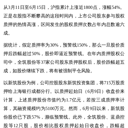
从3月11日至6月15日，沪指累计上涨近1800点，涨幅54%。
正是在股指不断攀高的这段时间内，上市公司股东参与股权
质押的热情高涨，区间发生的股权质押次数占年内总数逾六
成。
据统计，假定质押率为30%，预警线150%，那么一旦股价质
押后跌幅超过50%，股价即逼近预警线。在年内质押股权公
司中，全筑股份等37家公司股东质押股权后，股价跌幅超五
成，如股价继续下跌，将有被强制平仓风险。
以新筑股份为例，公司控股股东新筑投资集团，将715万股质
押给上海银行成都分行。以质押起始日（6月9日）收盘价来
计算，上述质押股份市值约为1.7亿元，若按三成质押率计
算，其融资规模约为5100万元。然而，6月9日以来，新筑股
份股价已下跌57%，濒临预警线。此外，全筑股份、蓝鼎控
股等12只股，股价相比股权质押起始日收盘价，跌幅超