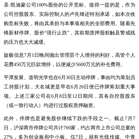
圣·凯迪蒙公司100%股份的公开竞标。值得一提的是，作为
公司控股股东、实际控制人的卢先锋还特别承诺，如本次收
购竞标失败，将由其承担与本事项相关的全部费用。随着先
锋新材停牌、股价“强行止跌”，其前期质押股权触及警戒线
的压力也大大减缓。
旋极信息7月1日晚间抛出管理层个人增持的利好，高管个人
花费450万元巨款增持，以便减少5600万元的补仓费用。
平潭发展、道明光学也在6月30日主动停牌，事由均为筹划员
工持股计划，大名城更是早在6月26日便已停牌筹划重大事
项。上述三家公司在6月8日至12日期间，其各自控股股东
（或一致行动人）均进行过股权质押融资。
此外，停牌也是避免股价继续下跌的手段之一。截止7月7
日，沪深两市停牌公司共计769家，约占两市上市公司总量的
27%，多为创业板和中小板。仅7日，就有光线传媒、中青