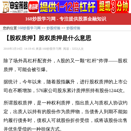
168炒股学习网
- 专注提供股票金融知识
您的位置:
168炒股学习网
>>
炒股经验
>>
炒股经验
【股权质押】股权质押是什么意思
2016年3月14日 14:19:45 来源:168炒股学习网 阅读：3253人次
除了场外高杠杆配资外，A股的又一颗“杠杆”炸弹——股权
质押，可能会被引爆。
据统计，今年以来，随着股指飙升，进行股权质押的上市公
司在不断增加，576家公司股东累计质押所持有股份1244次。
所谓股权质押，是一种权利质押，指出质人与质权人协议约
定，出质人以持有的股份作为质押物，当债务人到期不能如
约履行债务时，债权人可就股份折价受偿，或将该股份出售
并优先受偿的一种担保方式。