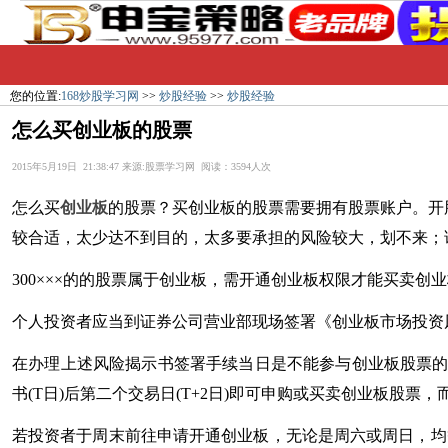
您的位置:
168炒股学习网
>>
炒股经验
>>
炒股经验
怎么买创业板的股票
2015年5月19日 21:38:47 来源:股票学习网 阅读：3594人次
怎么买
创业板
的
股票
？买创业板的股票需要拥有股票账户。开
较合适，太少达不到目的，太多要承担的风险较大，划不来；
300×××的的股票属于创业板，需开通创业板权限才能买卖
创业
个人投资者应当到证券公司营业部现场签署《
创业板市场
投资
在办理上述风险揭示书签署手续当日是不能参与创业板股票的
书(T日)后第二个交易日(T+2日)即可申购或买卖创业板股
若投资者于周末前往申请开通创业板，无论是周六或周日，均