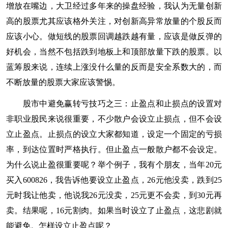
增放在嘴边，大卫经过多年来的
操盘
经验，我认为无量创新
高的股票尤其应该格外关注，对创新高异常放量的个股反而
应该小心。做短线的股票回调越跌越有量，应该是做反弹的
好机会，当然不包括跌到地板上和顶部放量下跌的股票。以
蓝筹股来说，连续上涨没什么量的反而是安全系数大的，而
不断放量的股票大家应该警惕。
股市中避免赢转亏技巧之三：止盈点和止损点的设置对
非职业股民来说很重要，不少散户会设立止损点，但不会设
立止盈点。止损点的设立大家都知道，设定一个固定的亏损
率，到达位置时严格执行。但止盈点一般散户都不会设定。
为什么说止盈很重要呢？举个例子，我有个朋友，当年20元
买入600826，我告诉他要设立止盈点，26元他没卖，跌到25
元时我让他卖，他说我26元没卖，25元更不会卖，到30元再
卖。结果呢，16元割肉。如果当时设立了止盈点，这悲剧就
能避免。怎样设立止盈点呢？