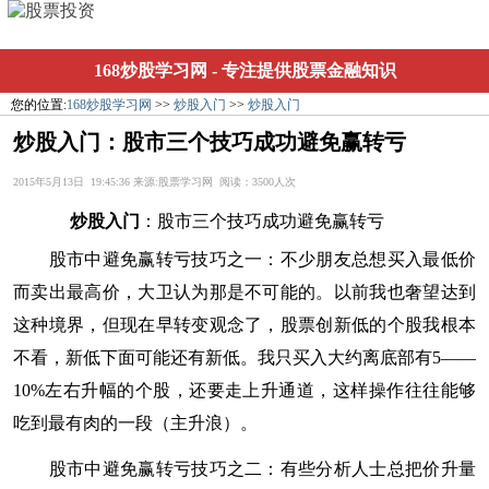
168炒股学习网
- 专注提供股票金融知识
您的位置:
168炒股学习网
>>
炒股入门
>>
炒股入门
炒股入门：股市三个技巧成功避免赢转亏
2015年5月13日 19:45:36 来源:股票学习网 阅读：3500人次
炒股
入门
：股市三个技巧成功避免赢转亏
股市中避免赢转亏技巧之一：不少朋友总想买入最低价
而卖出最高价，大卫认为那是不可能的。以前我也奢望达到
这种境界，但现在早转变观念了，
股票
创新低的
个股
我根本
不看，新低下面可能还有新低。我只买入大约离底部有5——
10%左右升幅的个股，还要走上升通道，这样操作往往能够
吃到最有肉的一段（主升浪）。
股市中避免赢转亏技巧之二：有些分析人士总把价升量